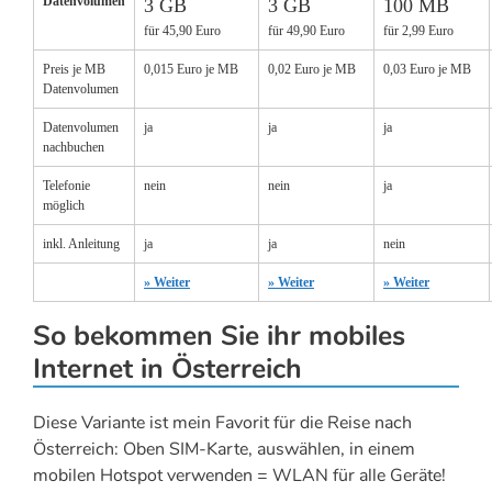
Datenvolumen
3 GB
3 GB
100 MB
für 45,90 Euro
für 49,90 Euro
für 2,99 Euro
Preis je MB
0,015 Euro je MB
0,02 Euro je MB
0,03 Euro je MB
Datenvolumen
Datenvolumen
ja
ja
ja
nachbuchen
Telefonie
nein
nein
ja
möglich
inkl. Anleitung
ja
ja
nein
» Weiter
» Weiter
» Weiter
So bekommen Sie ihr mobiles
Internet in Österreich
Diese Variante ist mein Favorit für die Reise nach
Österreich: Oben SIM-Karte, auswählen, in einem
mobilen Hotspot verwenden = WLAN für alle Geräte!