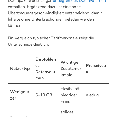
Datenpakete oder sogar
unbegrenztes Datenvolumen
enthalten. Ergänzend dazu ist eine hohe
Übertragungsgeschwindigkeit entscheidend, damit
Inhalte ohne Unterbrechungen geladen werden
können.
Ein Vergleich typischer Tarifmerkmale zeigt die
Unterschiede deutlich:
Empfohlen
Wichtige
es
Preisnivea
Nutzertyp
Zusatzmer
Datenvolu
u
kmale
men
Flexibilität,
Wenignut
5–10 GB
niedriger
niedrig
zer
Preis
solides