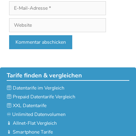
E-
Mail-
Adresse
Website
Tarife finden & vergleichen
🛜 Datentarife im Vergleich
🛜 Prepaid Datentarife Vergleich
🛜 XXL Datentarife
♾️ Unlimited Datenvolumen
📱 Allnet-Flat Vergleich
📱 Smartphone Tarife