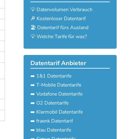
💡 Datenvolumen Verbrauch
🔎 Kostenloser Datentarif
🏖️ Datentarif fürs Ausland
💡 Welche Tarife für was?
Datentarif Anbieter
➡️ 1&1 Datentarife
➡️ T-Mobile Datentarife
➡️ Vodafone Datentarife
➡️ O2 Datentarife
➡️ Klarmobil Datentarife
➡️ fraenk Datentarif
➡️ blau Datentarife
➡️ Simyo Datentarife