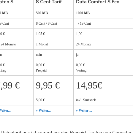
aten S
8 Cent Tarif
Data Comfort S Eco
0 MB
500 MB
1000 MB
 9 Cent
8 Cent / 8 Cent
- / 19 Cent
00 €
1,95 €
1,00
- 24 Monate
1 Monat
24 Monate
in
nein
ja
00 €
0,00 €
0,00 €
rtrag
Prepaid
Vertrag
,99 €
9,95 €
14,95€
5,00 €
inkl. Surfstick
eiter...
» Weiter...
» Weiter ...
 Datentarif aus ist kommt bei den Prepaid-Tarifen von Congstar