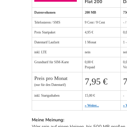
Flat 200
D
Datenvolumen
200 MB
75
Telefonieren / SMS
9 Cent / 9 Cent
- /
Preis Startpaket
4,95 €
0,
Datentarif Laufzeit
1 Monat
1 
inkl. LTE
nein
ne
Grundtarif für SIM-Karte
0,00 €
0,
Prepaid
Ve
Preis pro Monat
7,95 €
7
(nur für den Datentarif)
inkl. Startguthaben
15,00 €
-
» Weiter...
» W
Meine Meinung:
Wer rein auf einen kleinen, bis 500 MB großen,