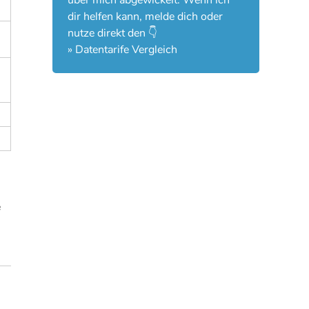
über mich abgewickelt. Wenn ich
dir helfen kann, melde dich oder
nutze direkt den 👇
»
Datentarife Vergleich
e