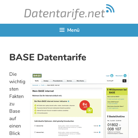
Zum
Inhalt
springen
Menü
BASE Datentarife
Die
wichtig
sten
Fakten
zu
Base
auf
einen
Blick