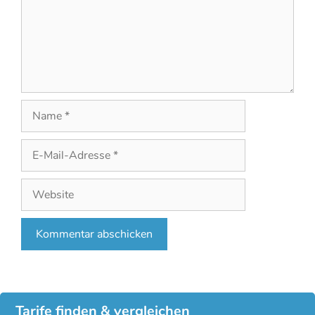
Name
E-
Mail-
Adresse
Website
Tarife finden & vergleichen